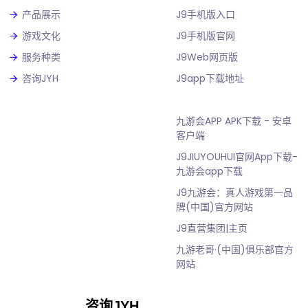
产品展示
J9手机版入口
游戏文化
J9手机版官网
服务种类
J9Web网页版
咨询JYH
J9app下载地址
九游会APP APK下载 - 安卓
客户端
J9JIUYOUHUI官网App下载-
九游会app下载
J9九游会：真人游戏第一品
牌(中国)官方网站
J9直营集团|主页
九游老哥·(中国)俱乐部官方
网站
咨询JYH