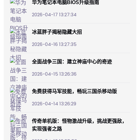
华为笔记本电脑BIOS升级指南
2026-04-17 13:27:34
冰蓝胖子揭秘隐藏大招
2026-04-16 13:27:35
全面战争三国：建立神庙中心的奇迹
2026-04-15 13:26:36
免费获得马军技能，畅玩三国杀移动版
2026-04-14 13:26:29
传奇单机版：怪物激战升级，挑战更强敌，
实现强者之路