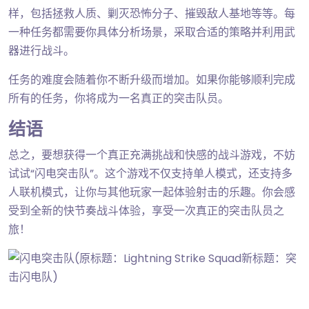
样，包括拯救人质、剿灭恐怖分子、摧毁敌人基地等等。每
一种任务都需要你具体分析场景，采取合适的策略并利用武
器进行战斗。
任务的难度会随着你不断升级而增加。如果你能够顺利完成
所有的任务，你将成为一名真正的突击队员。
结语
总之，要想获得一个真正充满挑战和快感的战斗游戏，不妨
试试“闪电突击队”。这个游戏不仅支持单人模式，还支持多
人联机模式，让你与其他玩家一起体验射击的乐趣。你会感
受到全新的快节奏战斗体验，享受一次真正的突击队员之
旅！