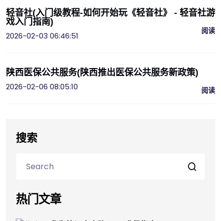
轻音社(入门级教程-如何开始玩《轻音社》 - 轻音社游
戏入门指南)
阅读
2026-02-03 06:46:51
陕西医保公共服务(陕西推出医保公共服务新政策)
2026-02-06 08:05:10
阅读
搜索
热门文章