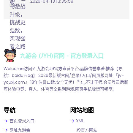
2026-04-13 13:35:59
Welcome访问✔ 九游会J9官方直营平台,品牌信誉卓著,推荐【导
航：baidu典ag】 2026最新版官网/登录/入口/网页版网址 『jy-
youxi.com』 18年信誉口碑,安全无忧！当仁,不让于师,会员登录后即
可体验电竞、真人、体育等全系列游戏,网页手机版皆可畅享。
导航
网站地图
首页登录入口
XML
网址九游会
J9官方网站