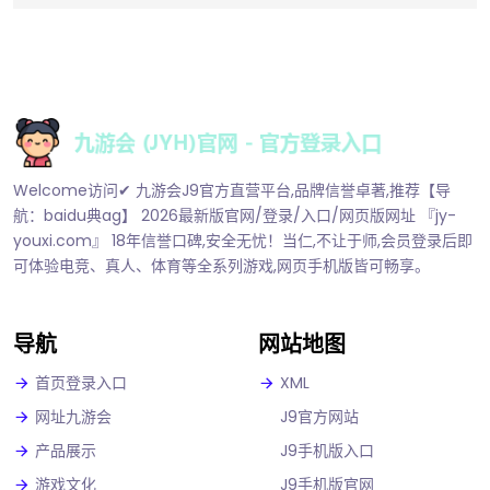
Welcome访问✔ 九游会J9官方直营平台,品牌信誉卓著,推荐【导
航：baidu典ag】 2026最新版官网/登录/入口/网页版网址 『jy-
youxi.com』 18年信誉口碑,安全无忧！当仁,不让于师,会员登录后即
可体验电竞、真人、体育等全系列游戏,网页手机版皆可畅享。
导航
网站地图
首页登录入口
XML
网址九游会
J9官方网站
产品展示
J9手机版入口
游戏文化
J9手机版官网